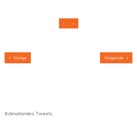
‹
›
Vorige
Volgende
#climatemiles Tweets