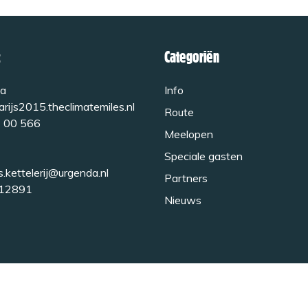
Categoriën
a
Info
rijs2015.theclimatemiles.nl
Route
 00 566
Meelopen
Speciale gasten
s.kettelerij@urgenda.nl
Partners
12891
Nieuws