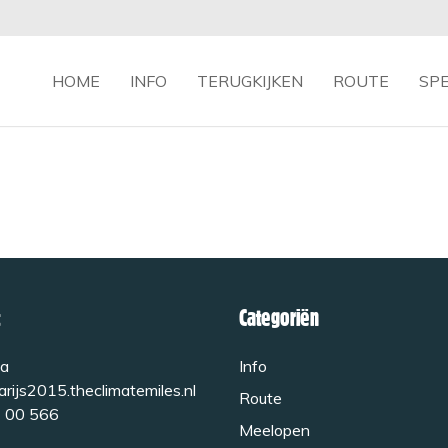
HOME
INFO
TERUGKIJKEN
ROUTE
SP
Categoriën
a
Info
rijs2015.theclimatemiles.nl
Route
 00 566
Meelopen