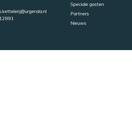
Speciale gasten
s.kettelerij@urgenda.nl
Partners
12891
Nieuws