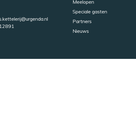
Meelopen
Speciale gasten
s.kettelerij@urgenda.nl
Partners
12891
Nieuws