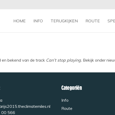
HOME
INFO
TERUGKIJKEN
ROUTE
SP
d en bekend van de track
Can’t stop playing.
Bekijk onder nieu
Categoriën
a
Info
rijs2015.theclimatemiles.nl
Route
 00 566