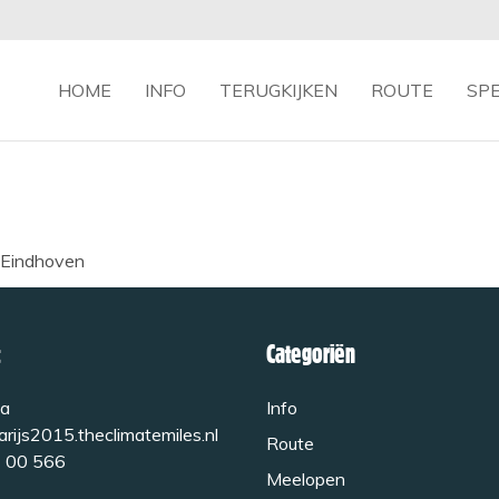
HOME
INFO
TERUGKIJKEN
ROUTE
SP
t Eindhoven
Categoriën
a
Info
rijs2015.theclimatemiles.nl
Route
 00 566
Meelopen