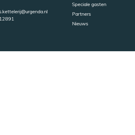
Speciale gasten
s.kettelerij@urgenda.nl
Partners
12891
Nieuws