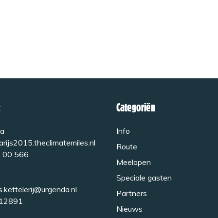
Categoriën
a
Info
rijs2015.theclimatemiles.nl
Route
 00 566
Meelopen
Speciale gasten
s.kettelerij@urgenda.nl
Partners
12891
Nieuws