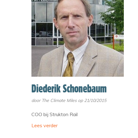
Diederik Schonebaum
door
The Climate Miles
op 21/10/2015
COO bij Strukton Rail
Lees verder