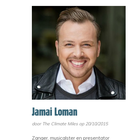
Jamai Loman
door
The Climate Miles
op 20/10/2015
Zanger, musicalster en presentator