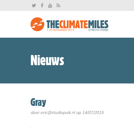
Nieuws
Gray
door
eric@studiopuik.nl
op 14/07/2015
.