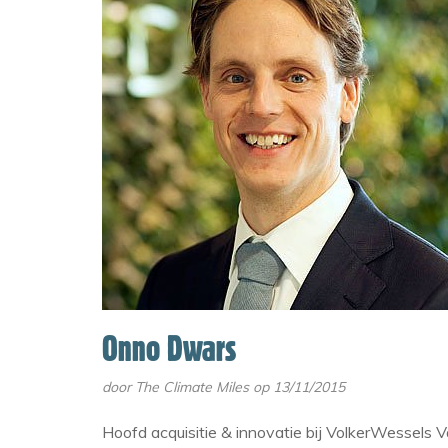
Onno Dwars
door
The Climate Miles
op 13/11/2015
Hoofd acquisitie & innovatie bij VolkerWessels 